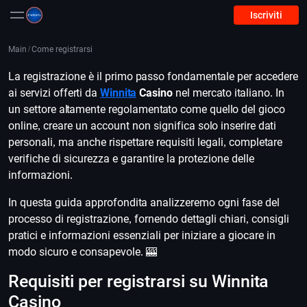
Iscriviti
Main
/
Come registrarsi
La registrazione è il primo passo fondamentale per accedere
ai servizi offerti da
Winnita
Casino
nel mercato italiano. In
un settore altamente regolamentato come quello del gioco
online, creare un account non significa solo inserire dati
personali, ma anche rispettare requisiti legali, completare
verifiche di sicurezza e garantire la protezione delle
informazioni.
In questa guida approfondita analizzeremo ogni fase del
processo di registrazione, fornendo dettagli chiari, consigli
pratici e informazioni essenziali per iniziare a giocare in
modo sicuro e consapevole. 🎰
Requisiti per registrarsi su Winnita
Casino