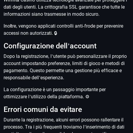
dati degli utenti. La crittografia SSL garantisce che tutte le
informazioni siano trasmesse in modo sicuro.
Inoltre, vengono applicati controlli anti-frode per prevenire
accessi non autorizzati. 🔒
Configurazione dell’account
Dopo la registrazione, l’utente può personalizzare il proprio
account impostando preferenze, limiti di gioco e metodi di
pagamento. Questo permette una gestione più efficace e
responsabile dell’esperienza.
La configurazione è un passaggio importante per
ottimizzare l’utilizzo della piattaforma. ⚙️
Errori comuni da evitare
Durante la registrazione, alcuni errori possono rallentare il
processo. Tra i più frequenti troviamo l’inserimento di dati